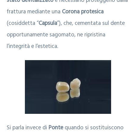
stato devitalizzato
è necessario proteggerlo dalla
a
l
frattura mediante una
Corona protesica
r
e
(cosiddetta “
Capsula
”), che, cementata sul dente
i
opportunamente sagomato, ne ripristina
a
l’integrità e l’estetica.
Si parla invece di
Ponte
quando si sostituiscono