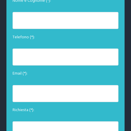
Nome e Cognome (*):
Telefono (*):
Email (*):
Richiesta (*):