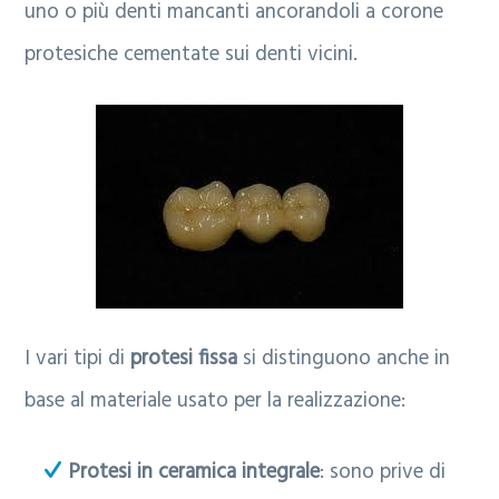
uno o più denti mancanti ancorandoli a corone
protesiche cementate sui denti vicini.
I vari tipi di
protesi fissa
si distinguono anche in
base al materiale usato per la realizzazione:
Protesi in ceramica integrale
: sono prive di