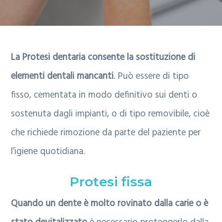
i
n
p
g
u
a
a
t
g
La Protesi dentaria consente la sostituzione di
z
o
i
elementi dentali mancanti
. Può essere di tipo
i
p
n
fisso, cementata in modo definitivo sui denti o
o
r
a
sostenuta dagli impianti, o di tipo removibile, cioè
n
i
che richiede rimozione da parte del paziente per
e
n
l’igiene quotidiana.
p
c
Protesi fissa
r
i
i
p
Quando un dente è molto rovinato dalla carie o è
m
a