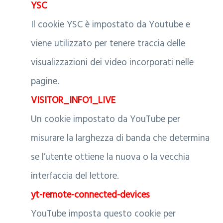
YSC
Il cookie YSC è impostato da Youtube e
viene utilizzato per tenere traccia delle
visualizzazioni dei video incorporati nelle
pagine.
VISITOR_INFO1_LIVE
Un cookie impostato da YouTube per
misurare la larghezza di banda che determina
se l’utente ottiene la nuova o la vecchia
interfaccia del lettore.
yt-remote-connected-devices
YouTube imposta questo cookie per