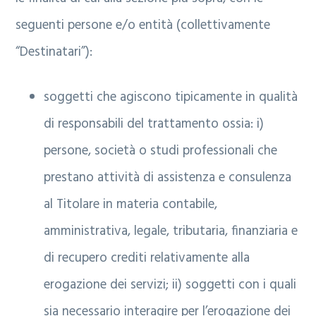
seguenti persone e/o entità (collettivamente
“Destinatari”):
soggetti che agiscono tipicamente in qualità
di responsabili del trattamento ossia: i)
persone, società o studi professionali che
prestano attività di assistenza e consulenza
al Titolare in materia contabile,
amministrativa, legale, tributaria, finanziaria e
di recupero crediti relativamente alla
erogazione dei servizi; ii) soggetti con i quali
sia necessario interagire per l’erogazione dei