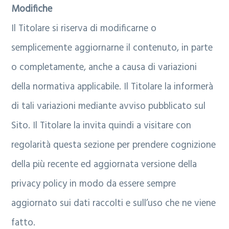
Modifiche
Il Titolare si riserva di modificarne o
semplicemente aggiornarne il contenuto, in parte
o completamente, anche a causa di variazioni
della normativa applicabile. Il Titolare la informerà
di tali variazioni mediante avviso pubblicato sul
Sito. Il Titolare la invita quindi a visitare con
regolarità questa sezione per prendere cognizione
della più recente ed aggiornata versione della
privacy policy in modo da essere sempre
aggiornato sui dati raccolti e sull’uso che ne viene
fatto.