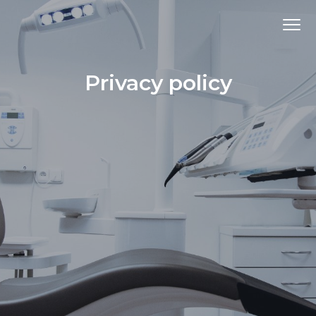
P
P
P
Menu
a
a
a
s
s
s
Privacy policy
s
s
s
a
a
a
a
a
a
l
l
l
l
c
p
a
o
i
n
n
è
a
t
d
v
e
i