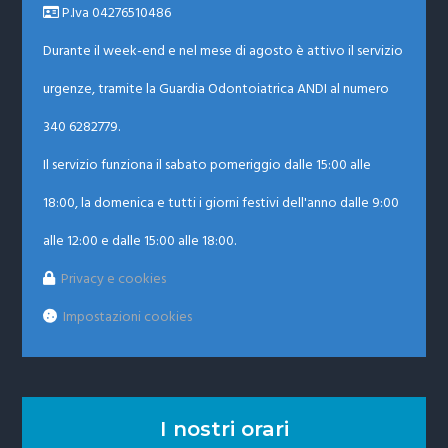
P.Iva 04276510486
Durante il week-end e nel mese di agosto è attivo il servizio
urgenze, tramite la Guardia Odontoiatrica ANDI al numero
340 6282779.
Il servizio funziona il sabato pomeriggio dalle 15:00 alle
18:00, la domenica e tutti i giorni festivi dell'anno dalle 9:00
alle 12:00 e dalle 15:00 alle 18:00.
Privacy e cookies
Impostazioni cookies
I nostri orari