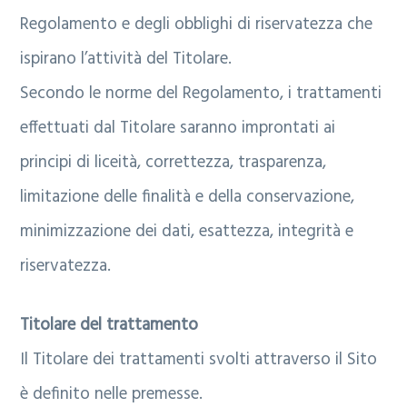
Regolamento e degli obblighi di riservatezza che
ispirano l’attività del Titolare.
Secondo le norme del Regolamento, i trattamenti
effettuati dal Titolare saranno improntati ai
principi di liceità, correttezza, trasparenza,
limitazione delle finalità e della conservazione,
minimizzazione dei dati, esattezza, integrità e
riservatezza.
Titolare del trattamento
Il Titolare dei trattamenti svolti attraverso il Sito
è definito nelle premesse.