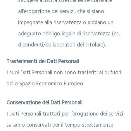
svolgere attività strettamente correlate
all’erogazione dei servizi, che si siano
impegnate alla riservatezza o abbiano un
adeguato obbligo legale di riservatezza (es.
dipendenti/collaboratori del Titolare).
Trasferimenti dei Dati Personali
I suoi Dati Personali non sono trasferiti al di fuori
dello Spazio Economico Europeo.
Conservazione dei Dati Personali
I Dati Personali trattati per l’erogazione dei servizi
saranno conservati per il tempo strettamente