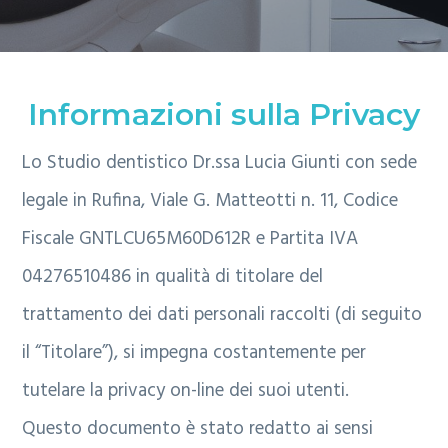
i
n
p
g
u
a
a
t
g
Informazioni sulla Privacy
z
o
i
Lo Studio dentistico Dr.ssa Lucia Giunti con sede
i
p
n
legale in Rufina, Viale G. Matteotti n. 11, Codice
o
r
a
Fiscale GNTLCU65M60D612R e Partita IVA
n
i
04276510486 in qualità di titolare del
e
n
trattamento dei dati personali raccolti (di seguito
p
c
il “Titolare”), si impegna costantemente per
r
i
tutelare la privacy on-line dei suoi utenti.
i
p
Questo documento è stato redatto ai sensi
m
a