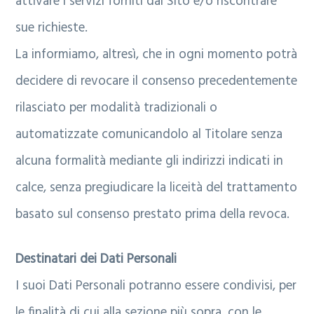
attivare i servizi forniti dal Sito e/o riscontrare
sue richieste.
La informiamo, altresì, che in ogni momento potrà
decidere di revocare il consenso precedentemente
rilasciato per modalità tradizionali o
automatizzate comunicandolo al Titolare senza
alcuna formalità mediante gli indirizzi indicati in
calce, senza pregiudicare la liceità del trattamento
basato sul consenso prestato prima della revoca.
Destinatari dei Dati Personali
I suoi Dati Personali potranno essere condivisi, per
le finalità di cui alla sezione più sopra, con le