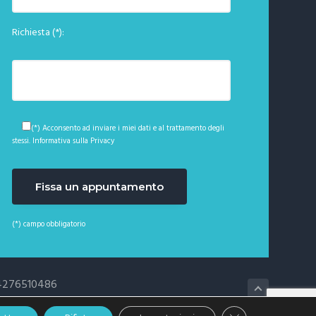
Richiesta (*):
(*) Acconsento ad inviare i miei dati e al trattamento degli
stessi.
Informativa sulla Privacy
(*) campo obbligatorio
: 04276510486
Close GDPR Cookie