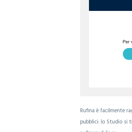
a
l
r
e
i
a
Rufina è facilmente ra
pubblici: lo Studio si 