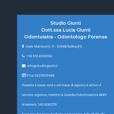
Footer
Studio Giunti
Dott.ssa Lucia Giunti
Odontoiatra - Odontologo Forense
Viale Matteotti, 11 - 50068 Rufina (FI)

+39 055.8399196

info@studiogiunti.it

P.Iva 04276510486
Durante il week-end e nel mese di agosto è attivo il
servizio urgenze, tramite la Guardia Odontoiatrica ANDI
al numero
340 6282779.