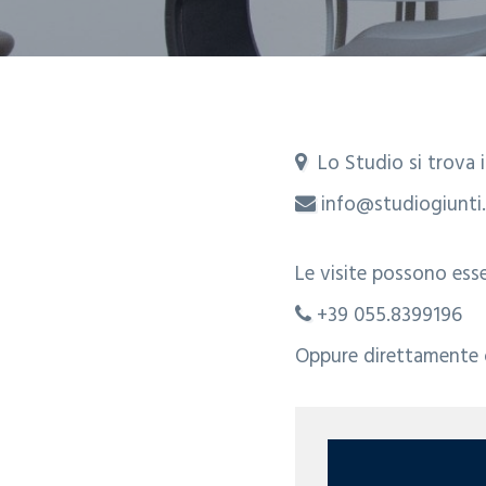
i
n
p
g
u
a
a
t
g
z
o
i
Lo Studio si trova in

i
p
n
info@studiogiunti.

o
r
a
Le visite possono ess
n
i
+39 055.8399196
e
n

Oppure direttamente o
p
c
r
i
i
p
m
a