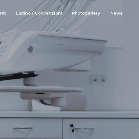
tti
Listino / Convenzioni
Photogallery
News