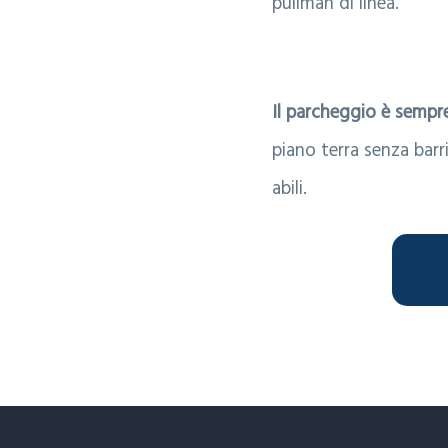
pullman di linea.
Il parcheggio è sempr
piano terra senza barr
abili.