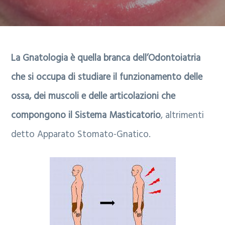
i
n
p
g
u
a
a
t
g
La Gnatologia è quella branca dell’Odontoiatria
z
o
i
che si occupa di studiare il funzionamento delle
i
p
n
ossa, dei muscoli e delle articolazioni che
o
r
a
compongono il Sistema Masticatorio
, altrimenti
n
i
detto Apparato Stomato-Gnatico.
e
n
p
c
r
i
i
p
m
a