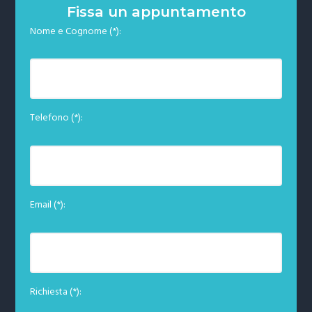
Fissa un appuntamento
Nome e Cognome (*):
Telefono (*):
Email (*):
Richiesta (*):