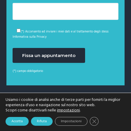
(*) Acconsento ad inviare i miei dati e al trattamento degli stessi.
Informativa sulla Privacy
(*) campo obbligatorio
Copyright © 2026 · Studio Giunti - Viale Matteotti, 11
Usiamo i cookie di analisi anche di terze parti per fornirti la miglior
esperienza d'uso e navigazione sul nostro sito web.
- Rufina (Firenze) - +39 055.8399196 -
Scopri come disattivarli nelle
impostazioni
.
info@studiogiunti.it - P. Iva: 04276510486
Close GDPR Cookie 
Accetta
Rifiuta
Impostazioni