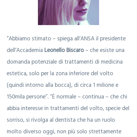
a
l
r
e
i
“Abbiamo stimato – spiega all’ANSA il presidente
a
dell’Accademia
Leonello Biscaro
– che esiste una
domanda potenziale di trattamenti di medicina
estetica, solo per la zona inferiore del volto
(quindi intorno alla bocca), di circa 1 milione e
150mila persone”. “Ė normale – continua – che chi
abbia interesse in trattamenti del volto, specie del
sorriso, si rivolga al dentista che ha un ruolo
molto diverso oggi, non più solo strettamente