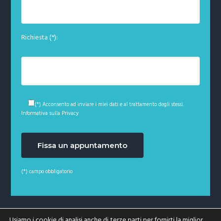
Richiesta (*):
(*) Acconsento ad inviare i miei dati e al trattamento degli stessi.
Informativa sulla Privacy
(*) campo obbligatorio
Copyright © 2026 · Studio Giunti - Viale Matteotti, 11
Usiamo i cookie di analisi anche di terze parti per fornirti la miglior