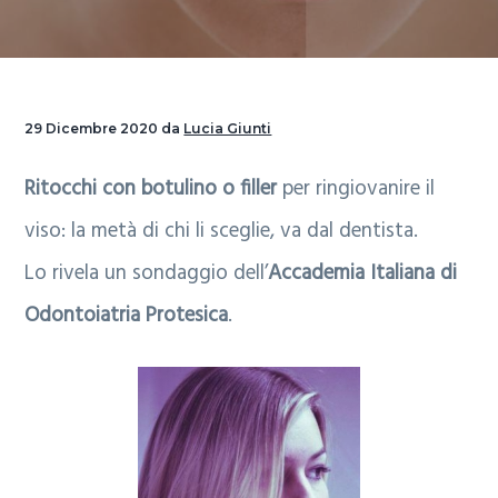
i
n
p
g
u
a
a
t
g
29 Dicembre 2020
da
Lucia Giunti
z
o
i
Ritocchi con botulino o filler
per ringiovanire il
i
p
n
viso: la metà di chi li sceglie, va dal dentista.
o
r
a
Lo rivela un sondaggio dell’
Accademia Italiana di
n
i
Odontoiatria Protesica
.
e
n
p
c
r
i
i
p
m
a