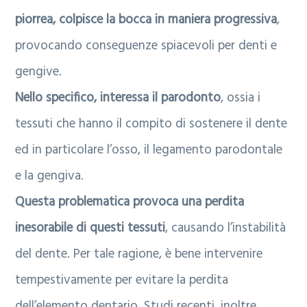
piorrea, colpisce la bocca in maniera progressiva
,
a
l
provocando conseguenze spiacevoli per denti e
r
e
gengive.
i
Nello specifico, interessa il parodonto
, ossia i
a
tessuti che hanno il compito di sostenere il dente
ed in particolare l’osso, il legamento parodontale
e la gengiva.
Questa problematica provoca una perdita
inesorabile di questi tessuti
, causando l’instabilità
del dente. Per tale ragione, è bene intervenire
tempestivamente per evitare la perdita
dell’elemento dentario. Studi recenti, inoltre,