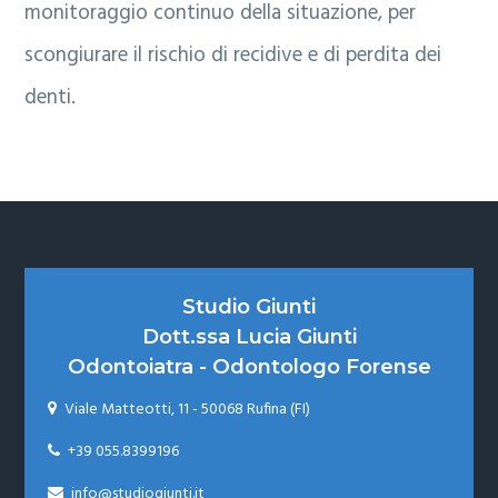
monitoraggio continuo della situazione, per
scongiurare il rischio di recidive e di perdita dei
denti.
Footer
Studio Giunti
Dott.ssa Lucia Giunti
Odontoiatra - Odontologo Forense
Viale Matteotti, 11 - 50068 Rufina (FI)

+39 055.8399196

info@studiogiunti.it
