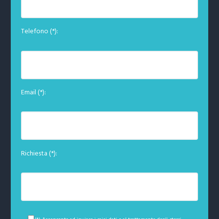
Telefono (*):
Email (*):
Richiesta (*):